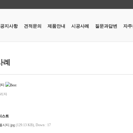
공지사항
견적문의
제품안내
시공사례
질문과답변
자주
사례
시티
리자
리스트
시티.jpg
(129.13 KB),
Down : 17