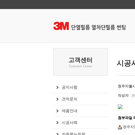
고객센터
시공
Customer Center
청주지웰
공지사항
작성자 :
관
견적문의
제품안내
첨부파일 
시공사례
청주지웰
자주묻는질문