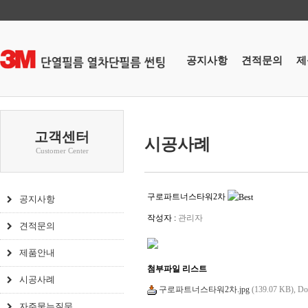
공지사항
견적문의
제
고객센터
시공사례
Customer Center
구로파트너스타워2차
공지사항
작성자 :
관리자
견적문의
제품안내
첨부파일 리스트
시공사례
구로파트너스타워2차.jpg
(139.07 KB),
Do
자주묻는질문